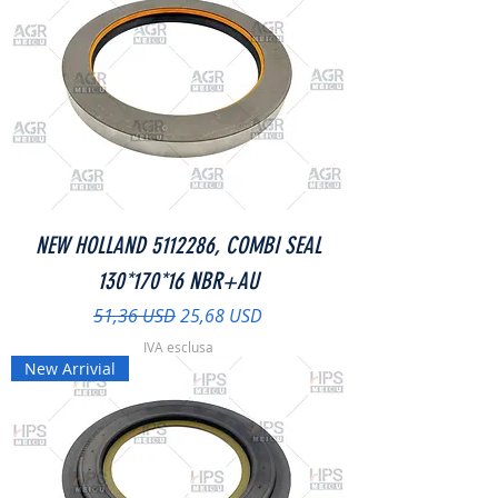
NEW HOLLAND 5112286, COMBI SEAL
130*170*16 NBR+AU
Prezzo regolare
Prezzo scontato
51,36 USD
25,68 USD
IVA esclusa
New Arrivial