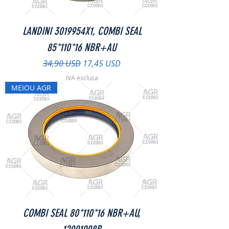
LANDINI 3019954X1, COMBI SEAL
85*110*16 NBR+AU
Prezzo regolare
Prezzo scontato
34,90 USD
17,45 USD
IVA esclusa
MEIOU AGR
COMBI SEAL 80*110*16 NBR+AU,