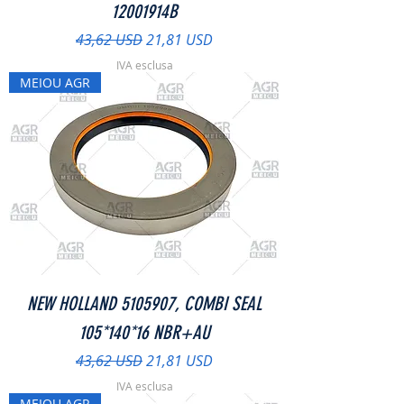
12001914B
Prezzo regolare
Prezzo scontato
43,62 USD
21,81 USD
IVA esclusa
MEIOU AGR
NEW HOLLAND 5105907, COMBI SEAL
105*140*16 NBR+AU
Prezzo regolare
Prezzo scontato
43,62 USD
21,81 USD
IVA esclusa
MEIOU AGR