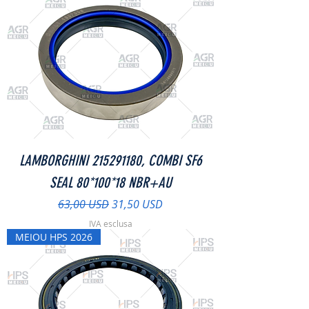
LAMBORGHINI 215291180, COMBI SF6
SEAL 80*100*18 NBR+AU
Prezzo regolare
Prezzo scontato
63,00 USD
31,50 USD
IVA esclusa
MEIOU HPS 2026