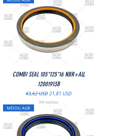
COMBI SEAL 105*125*16 NBR+AU,
12001913B
Prezzo regolare
Prezzo scontato
43,62 USD
21,81 USD
IVA esclusa
MEIOU AGR