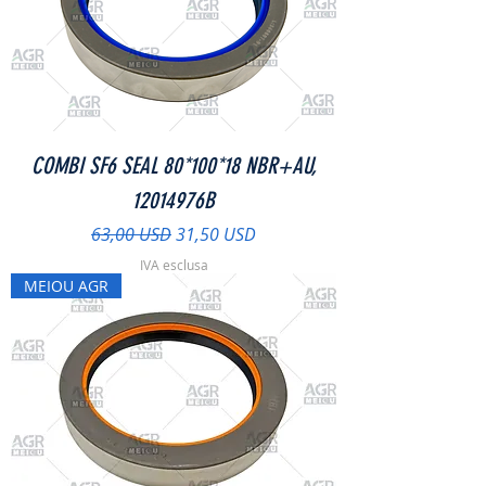
COMBI SF6 SEAL 80*100*18 NBR+AU,
12014976B
Prezzo regolare
Prezzo scontato
63,00 USD
31,50 USD
IVA esclusa
MEIOU AGR