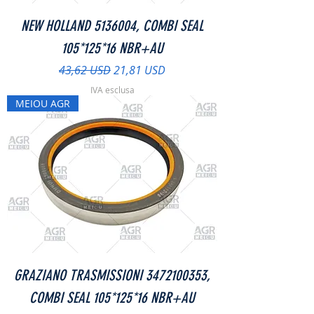
NEW HOLLAND 5136004, COMBI SEAL
105*125*16 NBR+AU
Prezzo regolare
Prezzo scontato
43,62 USD
21,81 USD
IVA esclusa
MEIOU AGR
GRAZIANO TRASMISSIONI 3472100353,
COMBI SEAL 105*125*16 NBR+AU