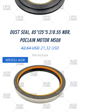
DUST SEAL, 85*125*5.2/8.55 NBR,
POCLAIN MOTOR MS08
Prezzo regolare
Prezzo scontato
42,64 USD
21,32 USD
IVA esclusa
MEIOU AGR