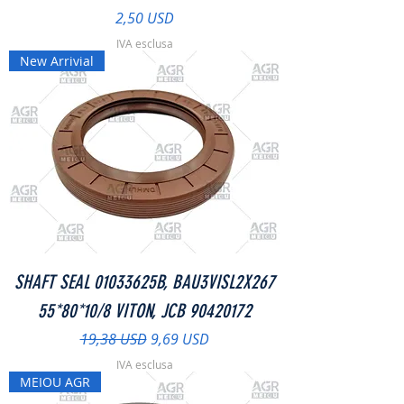
Prezzo
2,50 USD
IVA esclusa
New Arrivial
SHAFT SEAL 01033625B, ­BAU3VISL2X267
55*80*10/8 VITON, JCB 90420172
Prezzo regolare
Prezzo scontato
19,38 USD
9,69 USD
IVA esclusa
MEIOU AGR