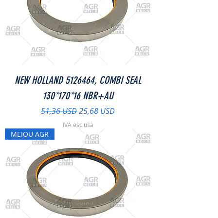
NEW HOLLAND 5126464, COMBI SEAL
130*170*16 NBR+AU
Prezzo regolare
Prezzo scontato
51,36 USD
25,68 USD
IVA esclusa
MEIOU AGR