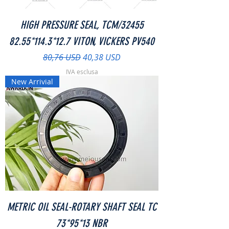
HIGH PRESSURE SEAL, TCM/32455
82.55*114.3*12.7 VITON, VICKERS PV540
Prezzo regolare
Prezzo scontato
80,76 USD
40,38 USD
IVA esclusa
New Arrivial
METRIC OIL SEAL-ROTARY SHAFT SEAL TC
73*95*13 NBR