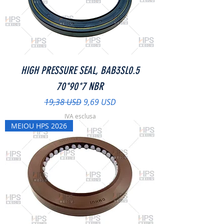
HIGH PRESSURE SEAL, BAB3SL0.5
70*90*7 NBR
Prezzo regolare
Prezzo scontato
19,38 USD
9,69 USD
IVA esclusa
MEIOU HPS 2026