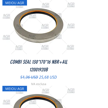
MEIOU AGR
COMBI SEAL 130*170*16 NBR+AU,
12001920B
Prezzo regolare
Prezzo scontato
51,36 USD
25,68 USD
IVA esclusa
MEIOU AGR