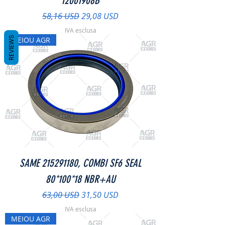
12001908B
Prezzo regolare
Prezzo scontato
58,16 USD
29,08 USD
IVA esclusa
REVIEWS
MEIOU AGR
SAME 215291180, COMBI SF6 SEAL
80*100*18 NBR+AU
Prezzo regolare
Prezzo scontato
63,00 USD
31,50 USD
IVA esclusa
MEIOU AGR