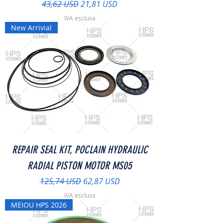
Prezzo regolare
Prezzo scontato
43,62 USD
21,81 USD
IVA esclusa
New Arrivial
REPAIR SEAL KIT, POCLAIN HYDRAULIC
RADIAL PISTON MOTOR MS05
Prezzo regolare
Prezzo scontato
125,74 USD
62,87 USD
IVA esclusa
MEIOU HPS 2026