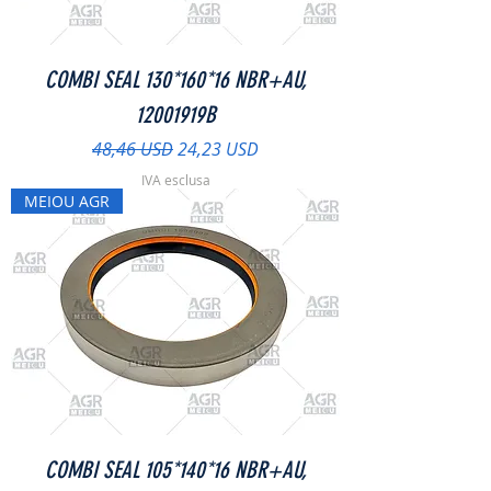
COMBI SEAL 130*160*16 NBR+AU,
12001919B
Prezzo regolare
Prezzo scontato
48,46 USD
24,23 USD
IVA esclusa
MEIOU AGR
COMBI SEAL 105*140*16 NBR+AU,