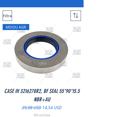
Filtra
MEIOU AGR
CASE IH 3216278R2, BF SEAL 55*90*15.5
NBR+AU
Prezzo regolare
Prezzo scontato
29,08 USD
14,54 USD
IVA esclusa